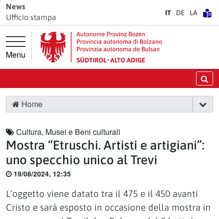
Vai direttamente alla navigazione principale
Vai al contenuto principale
News
IT
DE
LA
Ufficio stampa
Menu
Ce
Home
Cultura, Musei e Beni culturali
Mostra “Etruschi. Artisti e artigiani”:
uno specchio unico al Trevi
19/08/2024, 12:35
L’oggetto viene datato tra il 475 e il 450 avanti
Cristo e sarà esposto in occasione della mostra in