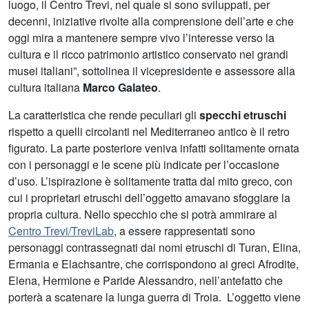
luogo, il Centro Trevi, nel quale si sono sviluppati, per
decenni, iniziative rivolte alla comprensione dell’arte e che
oggi mira a mantenere sempre vivo l’interesse verso la
cultura e il ricco patrimonio artistico conservato nei grandi
musei italiani”, sottolinea il vicepresidente e assessore alla
cultura italiana
Marco Galateo
.
La caratteristica che rende peculiari gli
specchi etruschi
rispetto a quelli circolanti nel Mediterraneo antico è il retro
figurato. La parte posteriore veniva infatti solitamente ornata
con i personaggi e le scene più indicate per l’occasione
d’uso. L’ispirazione è solitamente tratta dal mito greco, con
cui i proprietari etruschi dell’oggetto amavano sfoggiare la
propria cultura. Nello specchio che si potrà ammirare al
Centro Trevi/TreviLab
, a essere rappresentati sono
personaggi contrassegnati dai nomi etruschi di Turan, Elina,
Ermania e Elachsantre, che corrispondono ai greci Afrodite,
Elena, Hermione e Paride Alessandro, nell’antefatto che
porterà a scatenare la lunga guerra di Troia. L’oggetto viene