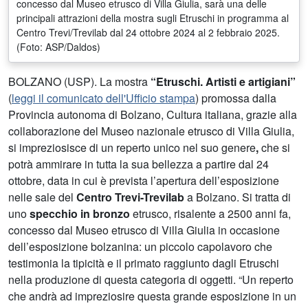
concesso dal Museo etrusco di Villa Giulia, sarà una delle
principali attrazioni della mostra sugli Etruschi in programma al
Centro Trevi/Trevilab dal 24 ottobre 2024 al 2 febbraio 2025.
(Foto: ASP/Daldos)
BOLZANO (USP). La mostra
“Etruschi. Artisti e artigiani”
(
leggi il comunicato dell'Ufficio stampa
)
promossa dalla
Provincia autonoma di Bolzano, Cultura italiana, grazie alla
collaborazione del Museo nazionale etrusco di Villa Giulia,
si impreziosisce di un reperto unico nel suo genere
,
che si
potrà ammirare in tutta la sua bellezza a partire dal 24
ottobre, data in cui è prevista l’apertura dell’esposizione
nelle sale del
Centro Trevi-Trevilab
a Bolzano. Si tratta di
uno
specchio in bronzo
etrusco, risalente a 2500 anni fa,
concesso dal Museo etrusco di Villa Giulia in occasione
dell’esposizione bolzanina: un piccolo capolavoro che
testimonia la tipicità e il primato raggiunto dagli Etruschi
nella produzione di questa categoria di oggetti. “Un reperto
che andrà ad impreziosire questa grande esposizione in un