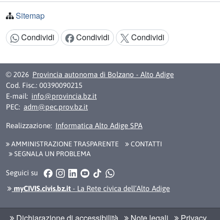
Sitemap
Condividi
Condividi
Condividi
Condividi:
© 2026
Provincia autonoma di Bolzano - Alto Adige
Cod. Fisc.: 00390090215
E-mail:
info@provincia.bz.it
PEC:
adm@pec.prov.bz.it
Realizzazione:
Informatica Alto Adige SPA
AMMINISTRAZIONE TRASPARENTE
CONTATTI
SEGNALA UN PROBLEMA
Facebook
Instagram
LinkedIn
YouTube
TikTok
WhatsApp
Seguici su
myCIVIS.civis.bz.it
- La Rete civica dell’Alto Adige
Dichiarazione di accessibilità
Note legali
Privacy