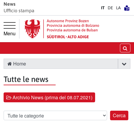
Vai direttamente alla navigazione principale
Vai al contenuto principale
News
IT
DE
LA
Ufficio stampa
Menu
Ce
Home
Tutte le news
Archivio News (prima del 08.07.2021)
Categoria
Cerca