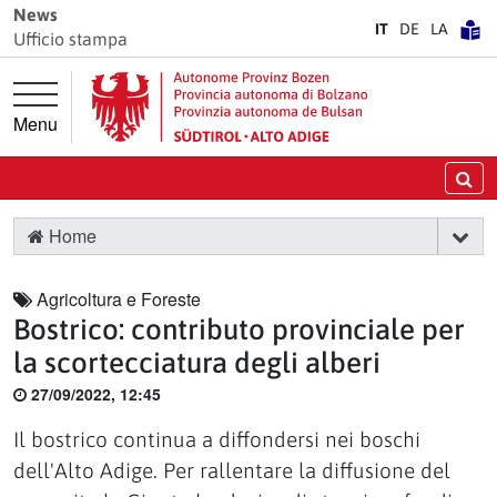
Vai direttamente alla navigazione principale
Vai al contenuto principale
News
IT
DE
LA
Ufficio stampa
Menu
Ce
Home
Agricoltura e Foreste
Bostrico: contributo provinciale per
la scortecciatura degli alberi
27/09/2022, 12:45
Il bostrico continua a diffondersi nei boschi
dell'Alto Adige. Per rallentare la diffusione del