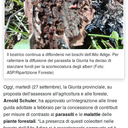
Il bostrico continua a diffondersi nei boschi dell'Alto Adige. Per
rallentare la diffusione del parassita la Giunta ha deciso di
stanziare fondi per la scortecciatura degli alberi (Foto:
ASP/Ripartizione Foreste)
Oggi, martedì (27 settembre), la Giunta provinciale, su
proposta dell'assessore all'agricoltura e alle foreste,
Arnold Schuler
, ha approvato un'integrazione alle linee
guida adottate a febbraio per la concessione di contributi
per misure di contrasto ai
parassiti
e le
malattie
delle
piante forestali
. "La presenza di questi coleotteri nelle
foreste dell'Alto Adige si è recentemente aggravata ed è