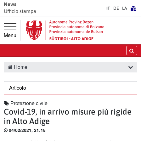
Vai direttamente alla navigazione principale
Vai al contenuto principale
News
IT
DE
LA
Ufficio stampa
Menu
Ce
Home
Articolo
Protezione civile
Covid-19, in arrivo misure più rigide
in Alto Adige
04/02/2021, 21:18