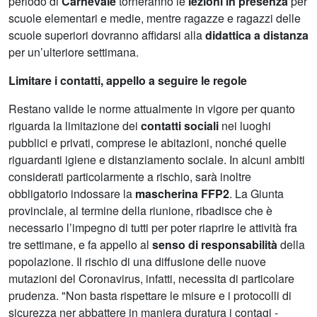
periodo di
Carnevale
torneranno le
lezioni in presenza
per
scuole elementari e medie, mentre ragazze e ragazzi delle
scuole superiori dovranno affidarsi alla
didattica a distanza
per un’ulteriore settimana.
Limitare i contatti, appello a seguire le regole
Restano valide le norme attualmente in vigore per quanto
riguarda la limitazione dei
contatti sociali
nei luoghi
pubblici e privati, comprese le abitazioni, nonché quelle
riguardanti igiene e distanziamento sociale. In alcuni ambiti
considerati particolarmente a rischio, sarà inoltre
obbligatorio indossare la
mascherina FFP2
. La Giunta
provinciale, al termine della riunione, ribadisce che è
necessario l’impegno di tutti per poter riaprire le attività fra
tre settimane, e fa appello al
senso di responsabilità
della
popolazione. Il rischio di una diffusione delle nuove
mutazioni del Coronavirus, infatti, necessita di particolare
prudenza. "Non basta rispettare le misure e i protocolli di
sicurezza ner abbattere in maniera duratura i contagi -