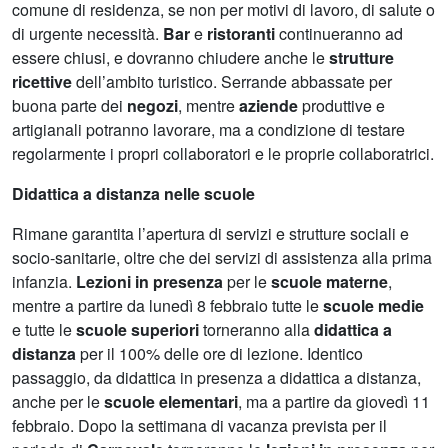
comune di residenza, se non per motivi di lavoro, di salute o
di urgente necessità.
Bar
e
ristoranti
continueranno ad
essere chiusi, e dovranno chiudere anche le
strutture
ricettive
dell’ambito turistico. Serrande abbassate per
buona parte dei
negozi
, mentre
aziende
produttive e
artigianali potranno lavorare, ma a condizione di testare
regolarmente i propri collaboratori e le proprie collaboratrici.
Didattica a distanza nelle scuole
Rimane garantita l’apertura di servizi e strutture sociali e
socio-sanitarie, oltre che dei servizi di assistenza alla prima
infanzia.
Lezioni in presenza
per le
scuole materne
,
mentre a partire da lunedì 8 febbraio tutte le
scuole medie
e tutte le
scuole superiori
torneranno alla
didattica a
distanza
per il 100% delle ore di lezione. Identico
passaggio, da didattica in presenza a didattica a distanza,
anche per le
scuole elementari
, ma a partire da giovedì 11
febbraio. Dopo la settimana di vacanza prevista per il