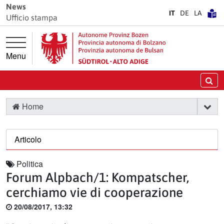
Vai direttamente alla navigazione principale
Vai al contenuto principale
News
IT
DE
LA
Ufficio stampa
Menu
Ce
Home
Articolo
Politica
Forum Alpbach/1: Kompatscher,
cerchiamo vie di cooperazione
20/08/2017, 13:32