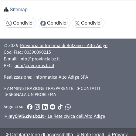
Sitemap
Condividi
Condividi
Condividi
Condividi:
© 2026
Provincia autonoma di Bolzano - Alto Adige
Cod. Fisc.: 00390090215
E-mail:
info@provincia.bz.it
PEC:
adm@pec.prov.bz.it
Realizzazione:
Informatica Alto Adige SPA
AMMINISTRAZIONE TRASPARENTE
CONTATTI
SEGNALA UN PROBLEMA
Facebook
Instagram
LinkedIn
YouTube
TikTok
WhatsApp
Seguici su
myCIVIS.civis.bz.it
- La Rete civica dell’Alto Adige
Dichiarazione di accessibilità
Note legali
Privacy